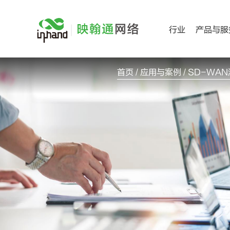
跳
过
行业
产品与服
内
容
首页
/
应用与案例
/ SD-W