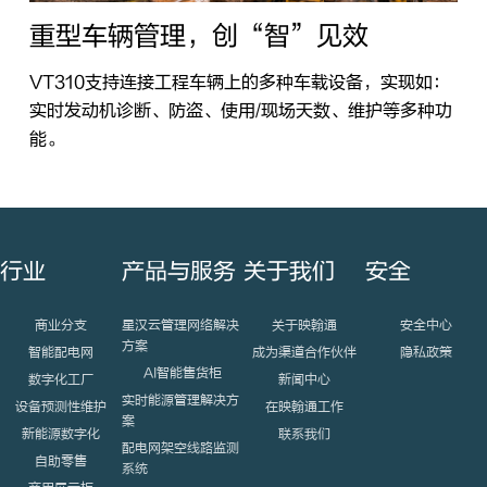
重型车辆管理，创“智”见效
VT310支持连接工程车辆上的多种车载设备，实现如：
实时发动机诊断、防盗、使用/现场天数、维护等多种功
能。
行业
产品与服务
关于我们
安全
商业分支
星汉云管理网络解决
关于映翰通
安全中心
方案
智能配电网
成为渠道合作伙伴
隐私政策
AI智能售货柜
数字化工厂
新闻中心
实时能源管理解决方
设备预测性维护
在映翰通工作
案
新能源数字化
联系我们
配电网架空线路监测
自助零售
系统