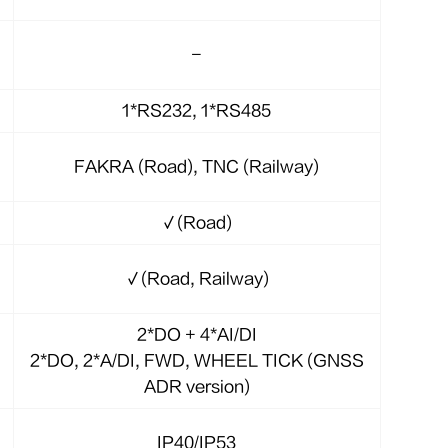
-
1*RS232, 1*RS485
FAKRA (Road), TNC (Railway)
√(Road)
√(Road, Railway)
2*DO + 4*AI/DI
2*DO, 2*A/DI, FWD, WHEEL TICK (GNSS
ADR version)
IP40/IP53