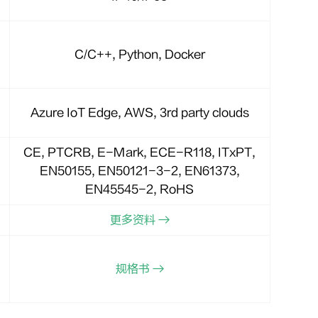
C/C++, Python, Docker
Azure IoT Edge, AWS, 3rd party clouds
CE, PTCRB, E-Mark, ECE-R118, ITxPT,
EN50155, EN50121-3-2, EN61373,
EN45545-2, RoHS
更多资料 →
规格书 →