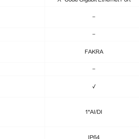
-
-
FAKRA
-
√
1*AI/DI
IP64