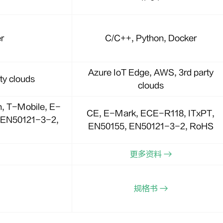
r
C/C++, Python, Docker
Azure IoT Edge, AWS, 3rd party
ty clouds
clouds
, T-Mobile, E-
CE, E-Mark, ECE-R118, ITxPT,
 EN50121-3-2,
EN50155, EN50121-3-2, RoHS
更多资料 →
规格书 →