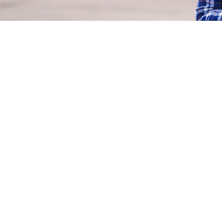
卓越车载网络解决方案
提供高速4G/5G和Wi-Fi连接，接口丰富，
络。
GNSS 支持 GPS、GLONASS、伽利略、
千兆以太网 RJ45 接口或 M12 航空接口
双频 Wi-Fi
CAN 总线、RS232、RS485、输入/输出