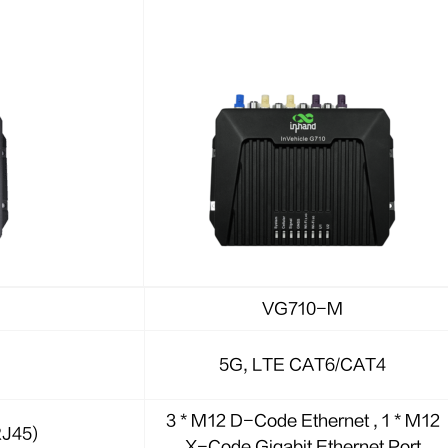
VG710-M
5G, LTE CAT6/CAT4
3 * M12 D-Code Ethernet , 1 * M12
RJ45)
X-Code Gigabit Ethernet Port