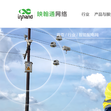
跳
过
行业
产品与服
内
容
首页
/
行业
/ 智能配电网