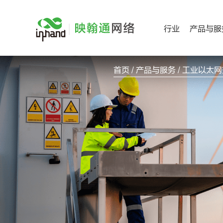
跳
过
行业
产品与服
内
容
首页
/
产品与服务
/ 工业以太