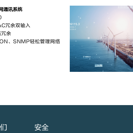
网通讯系统
0
0VAC冗余双输入
络冗余
ON、SNMP轻松管理网络
我们
安全