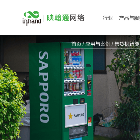
跳
过
行业
产品与服
内
容
首页
/
应用与案例
/ 售货机智