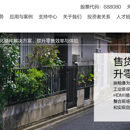
股票代码：688080
务
应用与案例
支持中心
关于我们
投资者关系
人才
能化硬件解决方案，提升零售效率与体验
售
升
映翰通为
工业级设
HDMI
整合现场
和实现自