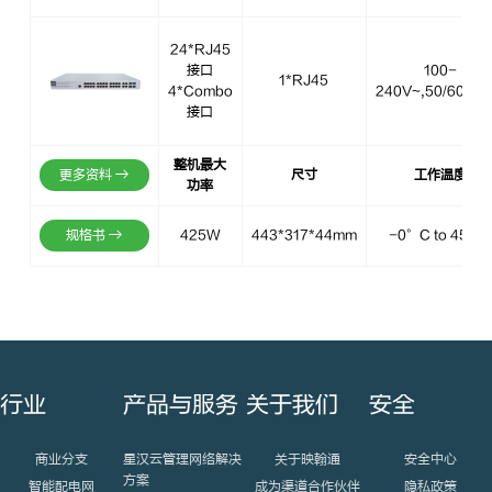
24*RJ45
接口
100-
1*RJ45
4*Combo
240V~,50/60Hz,
接口
整机最大
更多资料 →
尺寸
工作温度
功率
规格书 →
425W
443*317*44mm
-0°C to 45°
行业
产品与服务
关于我们
安全
商业分支
星汉云管理网络解决
关于映翰通
安全中心
方案
智能配电网
成为渠道合作伙伴
隐私政策