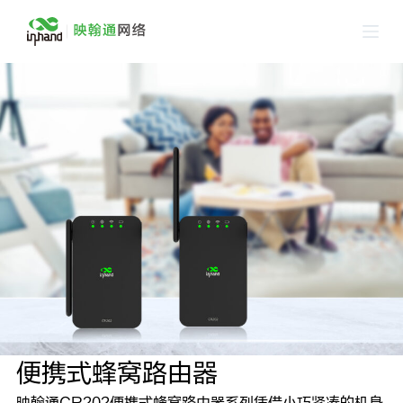
跳
过
内
容
便携式蜂窝路由器
映翰通CR202便携式蜂窝路由器系列凭借小巧紧凑的机身