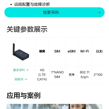
远程配置与故障诊断
我要采购
关键参数展示
蜂窝
SIM
eSIM
Wi-Fi
以太网
更多资料 →
4G
1*NANO
802.11
(LTE
支持
2*100Mb
SIM
b/g/n
规格书 →
CAT4)
应用与案例